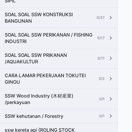
SIPIL
SOAL SOAL SSW KONSTRUKSI
0/37
BANGUNAN
SOAL SOAL SSW PERIKANAN / FISHING
0/17
INDUSTRI
SOAL SOAL SSW PRIKANAN
0/11
/AQUAKULTUR
CARA LAMAR PEKERJAAN TOKUTEI
0/3
GINOU
SSW Wood Industry (木材産業)
0/1
/perkayuan
SSW kehutanan / Forestry
0/1
ssw kereta api (ROLING STOCK