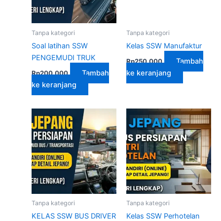
Tanpa kategori
Tanpa kategori
Soal latihan SSW
Kelas SSW Manufaktur
PENGEMUDI TRUK
Tambah
Rp
250,000
Tambah
ke keranjang
Rp
200,000
ke keranjang
Tanpa kategori
Tanpa kategori
KELAS SSW BUS DRIVER
Kelas SSW Perhotelan