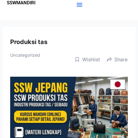
SSWMANDIRI
Lewati
ke
Materi Gratis
Member Area
konten
Produksi tas
Uncategorized
Wishlist
Share