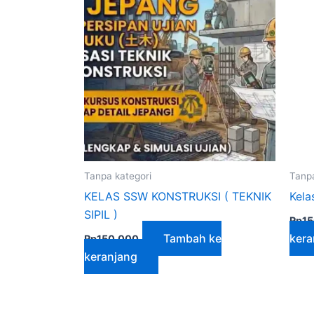
Tanpa kategori
Tanpa
KELAS SSW KONSTRUKSI ( TEKNIK
Kela
SIPIL )
Rp
1
Tambah ke
kera
Rp
150,000
keranjang