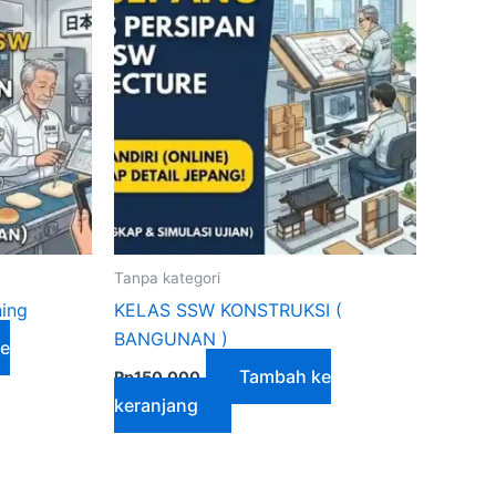
Tanpa kategori
ning
KELAS SSW KONSTRUKSI (
BANGUNAN )
e
Tambah ke
Rp
150,000
keranjang