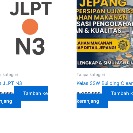
 kategori
Tanpa kategori
s JLPT N3
Kelas SSW Building Clea
Tambah ke
Tambah k
50,000
Rp
200,000
njang
keranjang