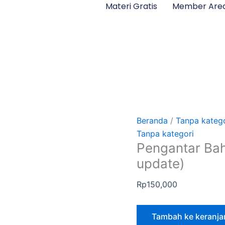
Materi Gratis
Member Are
Kuantitas
Pengantar
Bahasa
Korea
3
(segera
di
update)
Beranda
/
Tanpa katego
Tanpa kategori
Pengantar Bah
update)
Rp
150,000
Tambah ke keranja