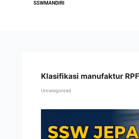
SSWMANDIRI
Lewati
ke
konten
Klasifikasi manufaktur RP
Uncategorized