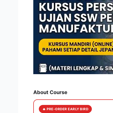
About Course
🔥 PRE-ORDER EARLY BIRD