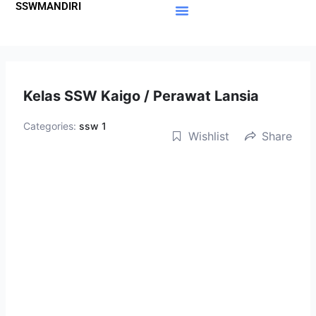
SSWMANDIRI
Lewati
ke
Materi Gratis
Member Area
konten
Kelas SSW Kaigo / Perawat Lansia
Categories:
ssw 1
Wishlist
Share